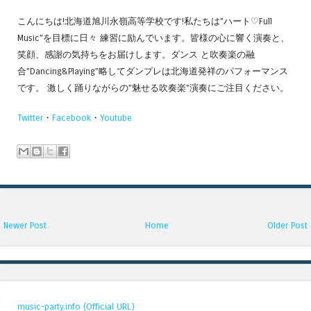
こんにちは
!
北海道旭川永嶺高等学校です
!
私たちは
”
ハート
♡Full
Music”
を目標に日々 練習に励んでいます。皆様の心に響く演奏と、
笑顔、感謝の気持ちをお届けします。ダンス と吹奏楽の融
合
”Dancing&Playing”
略してダンプレは北海道発祥のパフォーマンス
です。 激しく踊りながらの
”
魅せる吹奏楽
”
演奏にご注目ください。
Twitter
・
Facebook
・
Youtube
Newer Post
Home
Older Post
music-party.info (Official URL)