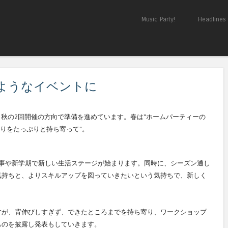
Skip to content
Music Party!
Headlines
Menu
ようなイベントに
in Akitaは、春と秋の2回開催の方向で準備を進めています。春は"ホームパーティーの
実りをたっぷりと持ち寄って"。
仕事や新学期で新しい生活ステージが始まります。同時に、シーズン通し
気持ちと、よりスキルアップを図っていきたいという気持ちで、新しく
すが、背伸びしすぎず、できたところまでを持ち寄り、ワークショップ
ものを披露し発表もしていきます。