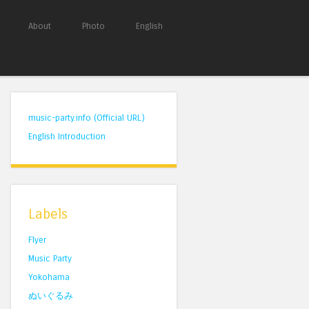
About
Photo
English
music-party.info (Official URL)
English Introduction
Labels
Flyer
Music Party
Yokohama
ぬいぐるみ