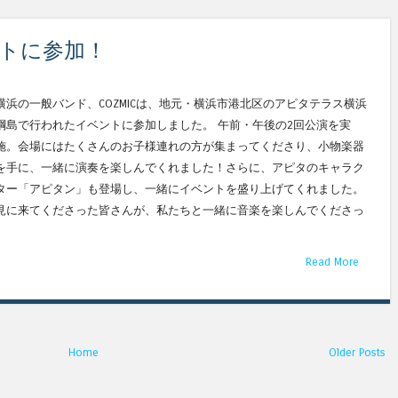
ントに参加！
横浜の一般バンド、COZMICは、地元・横浜市港北区のアピタテラス横浜
綱島で行われたイベントに参加しました。 午前・午後の2回公演を実
施。会場にはたくさんのお子様連れの方が集まってくださり、小物楽器
を手に、一緒に演奏を楽しんでくれました！さらに、アピタのキャラク
ター「アピタン」も登場し、一緒にイベントを盛り上げてくれました。
見に来てくださった皆さんが、私たちと一緒に音楽を楽しんでくださっ
Read More
Home
Older Posts