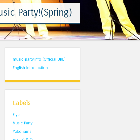
sic Party!(Spring)
music-party.info (Official URL)
English Introduction
Labels
Flyer
Music Party
Yokohama
ぬいぐるみ