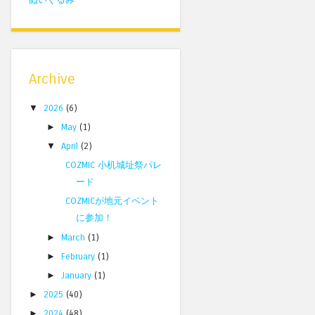
Archive
▼
2026
(6)
►
May
(1)
▼
April
(2)
COZMIC 小机城址祭パレ
ード
COZMICが地元イベント
に参加！
►
March
(1)
►
February
(1)
►
January
(1)
►
2025
(40)
►
2024
(48)