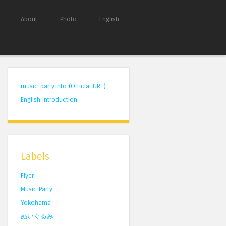
About
Photo
English
music-party.info (Official URL)
English Introduction
Labels
Flyer
Music Party
Yokohama
ぬいぐるみ