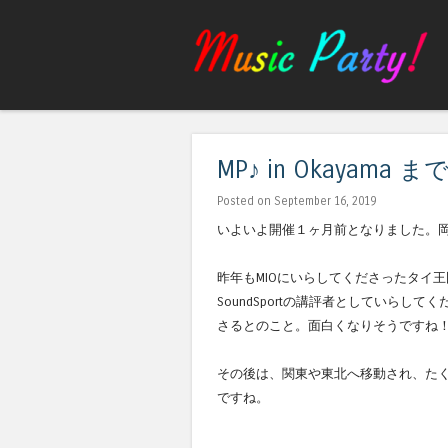
MP♪ in Okayama
Posted on September 16, 2019
いよいよ開催１ヶ月前となりました。
昨年もMIOにいらしてくださったタイ王国
SoundSportの講評者としていらして
さるとのこと。面白くなりそうですね
その後は、関東や東北へ移動され、た
ですね。