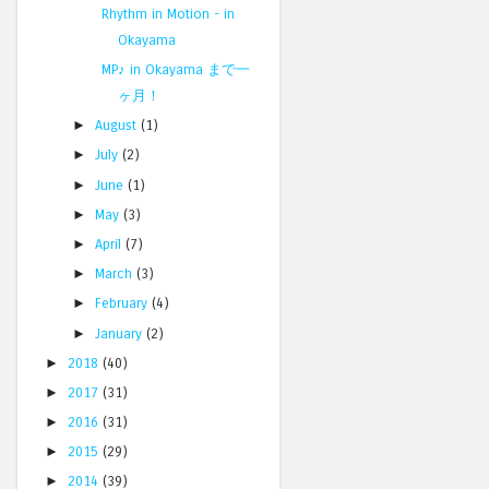
Rhythm in Motion - in
Okayama
MP♪ in Okayama まで一
ヶ月！
►
August
(1)
►
July
(2)
►
June
(1)
►
May
(3)
►
April
(7)
►
March
(3)
►
February
(4)
►
January
(2)
►
2018
(40)
►
2017
(31)
►
2016
(31)
►
2015
(29)
►
2014
(39)