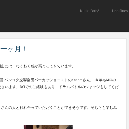
Skip to content
Music Party!
Headlines
Menu
 まで一ヶ月！
岡山には、わくわく感が高まってきています。
 バンコク交響楽団パーカッショニストのKasemさん。 今年もMIOの
くださいます。DCIでのご経験もあり、
ドラムバトルのジャッジもしてくだ
！
くさんの人と触れ合っていただくことができそうです。そちらも楽しみ