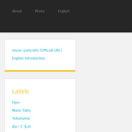
About
Photo
English
music-party.info (Official URL)
English Introduction
Labels
Flyer
Music Party
Yokohama
ぬいぐるみ