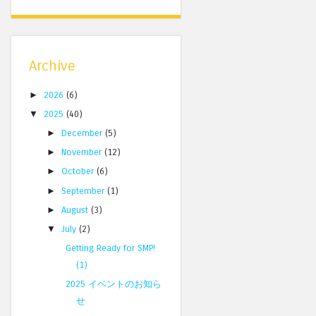
Archive
►
2026
(6)
▼
2025
(40)
►
December
(5)
►
November
(12)
►
October
(6)
►
September
(1)
►
August
(3)
▼
July
(2)
Getting Ready for SMP!
(1)
2025 イベントのお知ら
せ