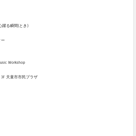
心躍る瞬間(とき)
ター
sic Workshop
3F 天童市市民プラザ