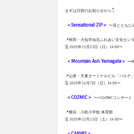
まずは日程のお知らせから👇
＜Sensational ZIP＞
〜音とともに
📍秋田・大仙市仙北ふれあい文化セン
🗓 2025年11月23日（日）14:00〜
＜Mountain Ash Yamagata＞
〜Mu
📍山形・天童ターミナルビル「パルテ」
🗓 2025年12月7日（日）14:00〜
＜COZMIC＞
〜⭐️COZMICコンサート
📍横浜・小机小学校 体育館
🗓 2025年12月13日（土）14:00〜
＜CANVAS＞