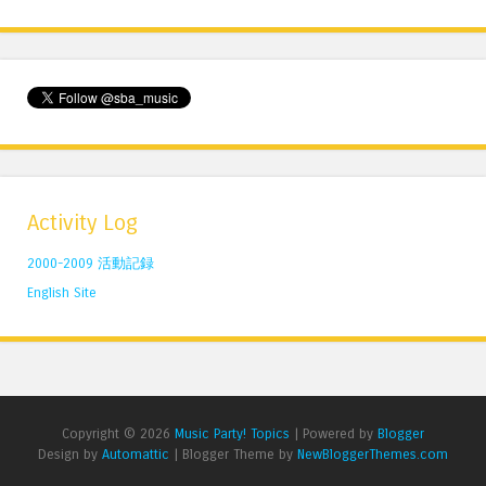
Activity Log
2000-2009 活動記録
English Site
Copyright ©
2026
Music Party! Topics
| Powered by
Blogger
Design by
Automattic
| Blogger Theme by
NewBloggerThemes.com