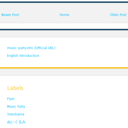
Newer Post
Home
Older Post
music-party.info (Official URL)
English Introduction
Labels
Flyer
Music Party
Yokohama
ぬいぐるみ