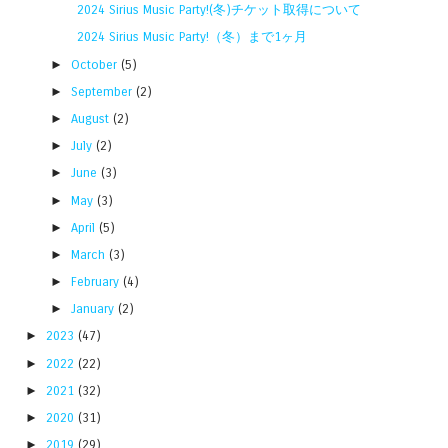
2024 Sirius Music Party!(冬)チケット取得について
2024 Sirius Music Party!（冬）まで1ヶ月
►
October
(5)
►
September
(2)
►
August
(2)
►
July
(2)
►
June
(3)
►
May
(3)
►
April
(5)
►
March
(3)
►
February
(4)
►
January
(2)
►
2023
(47)
►
2022
(22)
►
2021
(32)
►
2020
(31)
►
2019
(29)