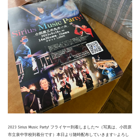
2023 Sirius Music Party! フライヤー到着しました〜（写真は、小田原
市立泉中学校到着分です）本日より随時配布していきます✨よろし