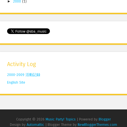
►
2000
(1)
Activity Log
2000-2009 活動記録
English Site
Copyright ©
2026
Music Party! Topics
| Powered by
Blogger
Design by
Automattic
| Blogger Theme by
NewBloggerThemes.com