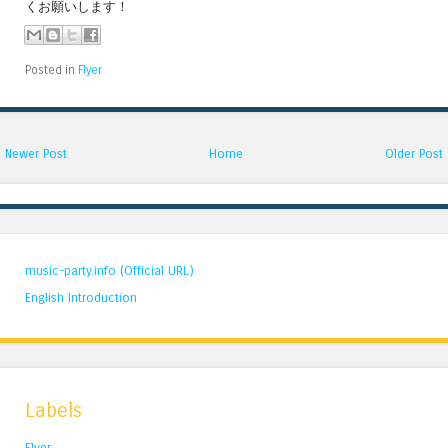
くお願いします！
Posted in
Flyer
Newer Post
Home
Older Post
music-party.info (Official URL)
English Introduction
Labels
Flyer