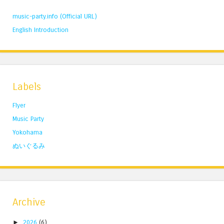
music-party.info (Official URL)
English Introduction
Labels
Flyer
Music Party
Yokohama
ぬいぐるみ
Archive
►
2026
(6)