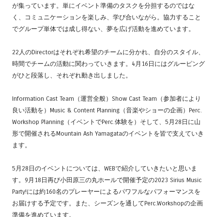
が集っています。単にイベント準備のタスクを分担するのではな
く、コミュニケーションを楽しみ、学び合いながら。協力すること
でグループ単体では成し得ない、夢を広げ活動を進めています。
22人のDirectorはそれぞれ希望のチームに分かれ、自分のスタイル、
時間でチームの活動に関わっていきます。4月16日にはグルーピング
がひと段落し、それぞれ動き出しました。
Information Cast Team（運営全般）Show Cast Team（参加者により
良い活動を）Music & Content Planning（音楽やショーの企画）Perc.
Workshop Planning（イベントでPerc.体験を）そして、5月28日に山
形で開催されるMountain Ash Yamagataのイベントを皆で支えていき
ます。
5月28日のイベントについては、WEBで紹介していきたいと思いま
す。9月18日再び小田原三の丸ホールで開催予定の2023 Sirius Music
Party!には約160名のプレーヤーによるパワフルなパフォーマンスを
お届けする予定です。また、シーズンを通してPerc.Workshopの企画
準備を進めています。