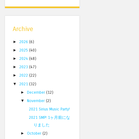
Archive
►
2026
(6)
►
2025
(40)
►
2024
(48)
►
2023
(47)
►
2022
(22)
▼
2021
(32)
►
December
(12)
▼
November
(2)
2021 Sirius Music Party!
2021 SMP! 1ヶ月前にな
りました
►
October
(2)