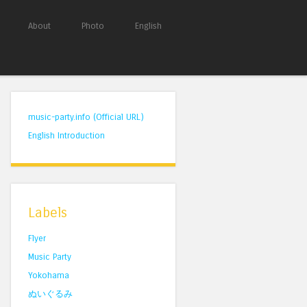
About
Photo
English
music-party.info (Official URL)
English Introduction
Labels
Flyer
Music Party
Yokohama
ぬいぐるみ