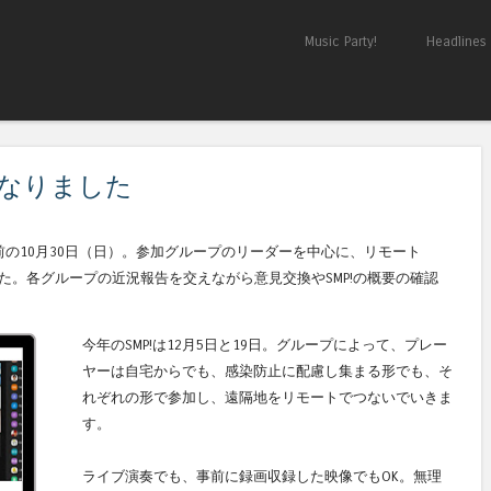
Skip to content
Music Party!
Headlines
Menu
前になりました
!）開催約1ヶ月前の10月30日（日）。参加グループのリーダーを中心に、リモート
た。各グループの近況報告を交えながら意見交換やSMP!の概要の確認
今年のSMP!は12月5日と19日。グループによって、プレー
ヤーは自宅からでも、感染防止に配慮し集まる形でも、そ
れぞれの形で参加し、遠隔地をリモートでつないでいきま
す。
ライブ演奏でも、事前に録画収録した映像でもOK。無理