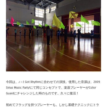
今回は、♪～I Got Rhythmに合わせての演技。使用した音源は、2009
Sirius Music Party!にて同じコンセプトで、楽器プレーヤーがColor
Guardにチャレンジした時のものです。久々に復活！
初めてフラッグを持つプレーヤーも。しかし基礎テクニックにトラ