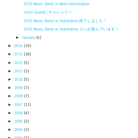
2015 Music Party! in Akita Information
Color Guardにチャレンジ！
2015 Music Party! in Yokohama 終了しました！
2015 Music Party! in Yokohama リハが進んでいます！
►
January
(4)
►
2014
(39)
►
2013
(38)
►
2012
(5)
►
2011
(3)
►
2010
(5)
►
2009
(7)
►
2008
(7)
►
2007
(11)
►
2006
(6)
►
2005
(2)
►
2004
(3)
►
2003
(1)