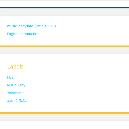
music-party.info (Official URL)
English Introduction
Labels
Flyer
Music Party
Yokohama
ぬいぐるみ