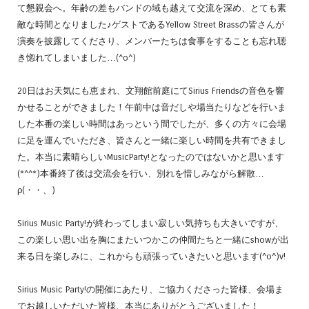
て懇親会へ。年齢の差もバンドの域も越えて交流を深め、とても素
敵な時間となりました♪ゲストであるYellow Street Brassの皆さんが
演奏を披露してくださり、メンバーたちは食事をすることも忘れ聴
き惚れてしまいました…(^o^)
20日はお天気にも恵まれ、文翔館前庭にてSirius Friendsの音色を響
かせることができました！午前中は音だしや場当たりなどを行いま
した本番の楽しい時間はあっという間でしたが、多くの方々に会場
に足を運んでいただき、皆さんと一緒に楽しい時間を共有できまし
た。本当に素晴らしいMusicParty!となったのではないかと思います
(*^^*)本番終了後は交流会を行い、別れを惜しみながら解散…
ρ(・・、)
Sirius Music Party!が終わってしまい寂しい気持ちも大きいですが、
この楽しい思い出を胸にまたいつかこの仲間たちと一緒にshowが出
来る日を楽しみに、これからも頑張っていきたいと思います(^o^)v!
Sirius Music Party!の開催にあたり、ご協力くださった皆様、会場ま
でお越しいただいた皆様、本当にありがとうございました！