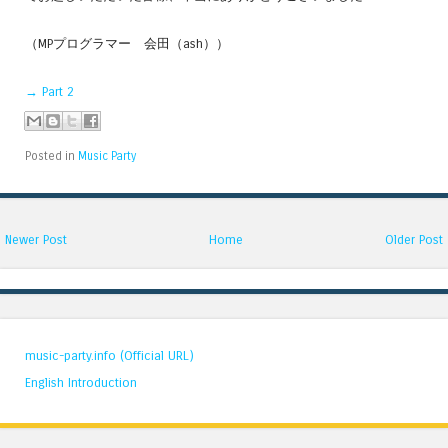
（MPプログラマー 会田（ash））
→ Part 2
Posted in
Music Party
Newer Post
Home
Older Post
music-party.info (Official URL)
English Introduction