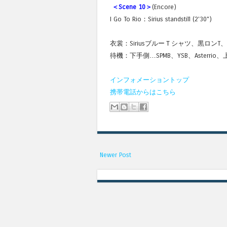
＜Scene 10＞
(Encore)
I Go To Rio：Sirius standstill (2'30")
衣裳：SiriusブルーＴシャツ、黒ロンT
待機：下手側…SPMB、YSB、Asterrio、
インフォメーショントップ
携帯電話からはこちら
Newer Post