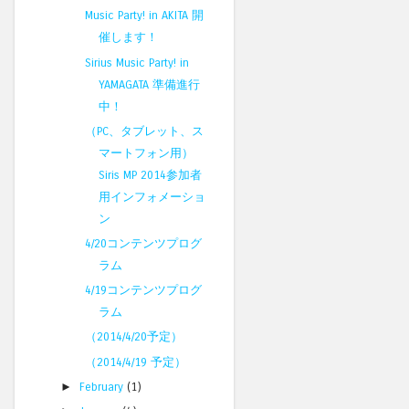
Music Party! in AKITA 開
催します！
Sirius Music Party! in
YAMAGATA 準備進行
中！
（PC、タブレット、ス
マートフォン用）
Siris MP 2014参加者
用インフォメーショ
ン
4/20コンテンツプログ
ラム
4/19コンテンツプログ
ラム
（2014/4/20予定）
（2014/4/19 予定）
►
February
(1)