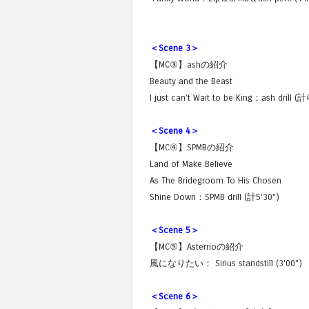
＜Scene 3＞
【MC③】ashの紹介
Beauty and the Beast
I just can’t Wait to be King：ash drill (計
＜Scene 4＞
【MC④】SPMBの紹介
Land of Make Believe
As The Bridegroom To His Chosen
Shine Down：SPMB drill (計5'30")
＜Scene 5＞
【MC⑤】Asterrioの紹介
風になりたい： Sirius standstill (3'00")
＜Scene 6＞