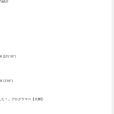
Bの紹介
l (計5'30")
l (3'00")
した！」プログラマー【大輝】