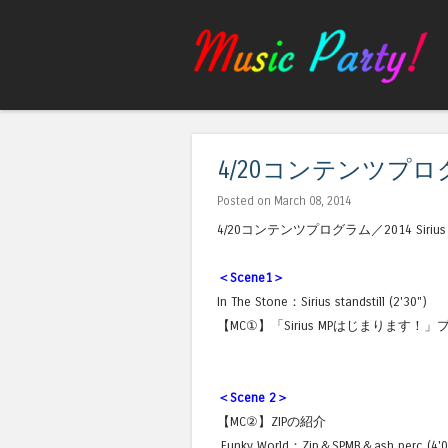
4/20コンテンツプ
Posted on March 08, 2014
4/20コンテンツプログラム／2014 Sirius MP
＜Scene1＞
In The Stone：Sirius standstill (2'30")
【MC①】「Sirius MPはじまります
＜Scene 2＞
【MC②】ZIPの紹介
Funky World：Zip＆SPMB＆ash perc (4'0