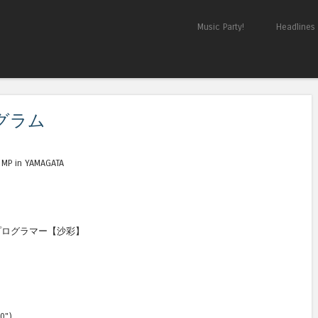
Skip to content
Music Party!
Headlines
Menu
ログラム
 in YAMAGATA
！」プログラマー【沙彩】
0")