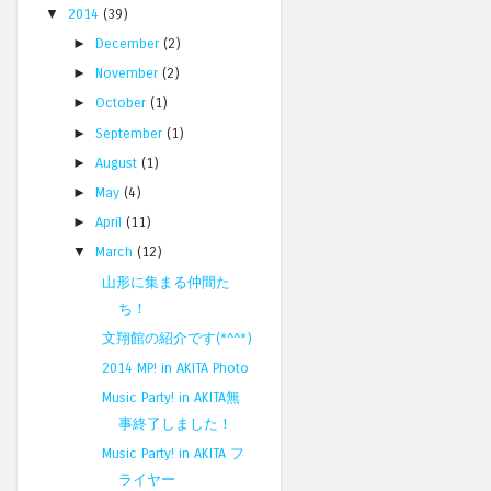
▼
2014
(39)
►
December
(2)
►
November
(2)
►
October
(1)
►
September
(1)
►
August
(1)
►
May
(4)
►
April
(11)
▼
March
(12)
山形に集まる仲間た
ち！
文翔館の紹介です(*^^*)
2014 MP! in AKITA Photo
Music Party! in AKITA無
事終了しました！
Music Party! in AKITA フ
ライヤー