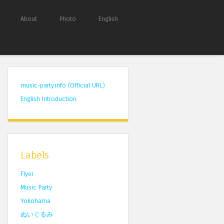
About
Photo
English
music-party.info (Official URL)
English Introduction
Labels
Flyer
Music Party
Yokohama
ぬいぐるみ