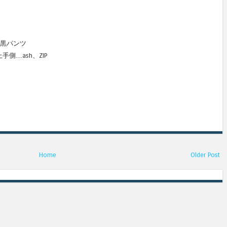
、黒パンツ
上手側…ash、ZIP
Home
Older Post