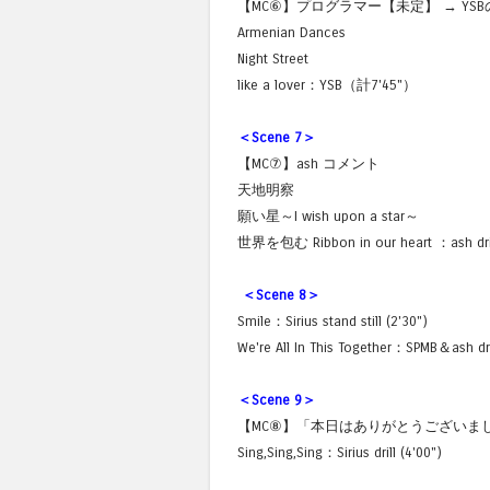
【MC⑥】プログラマー【未定】 → YS
Armenian Dances
Night Street
like a lover：YSB（計7'45"）
＜Scene 7＞
【MC⑦】ash コメント
天地明察
願い星～I wish upon a star～
世界を包む Ribbon in our heart ：ash dril
＜Scene 8＞
Smile：Sirius stand still (2'30")
We're All In This Together：SPMB＆ash dril
＜Scene 9＞
【MC⑧】「本日はありがとうございま
Sing,Sing,Sing：Sirius drill (4'00")